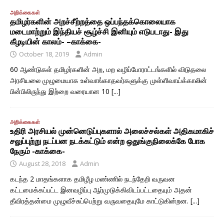
அறிக்கைகள்
தமிழர்களின் அறச்சீற்றத்தை ஒப்பந்தக்கொலையாக
மடைமாற்றும் இந்தியச் சூழ்ச்சி இனியும் எடுபடாது- இது
கீழடியின் காலம்- –காக்கை-
October 18, 2019
Admin
60 ஆண்டுகள் தமிழர்களின் அற, மற வழிப்போராட்டங்களில் விடுதலை
அரசியலை முழுமையாக உள்வாங்காதவர்களுக்கு முள்ளிவாய்க்காலின்
பின்பிலிருந்து இற்றை வரையான 10
[...]
அறிக்கைகள்
உதிரி அரசியல் முன்னெடுப்புகளால் அலைச்சல்கள் அதிகமாகிச்
சலுப்புற்று நடப்பன நடக்கட்டும் என்ற ஒதுங்குநிலைக்கே போக
நேரும் -காக்கை-
August 28, 2018
Admin
கடந்த 2 மாதங்களாக தமிழீழ மண்ணில் நடந்தேறி வருவன
கட்டமைக்கப்பட்ட இனவழிப்பு ஆர்முடுக்கிவிடப்பட்டதையும் அதன்
தீவிரத்தன்மை முழுவீச்சுப்பெற்று வருவதையுமே காட்டுகின்றன.
[...]