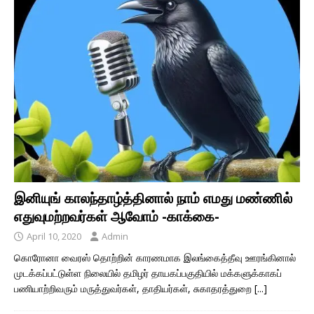
இனியுங் காலந்தாழ்த்தினால் நாம் எமது மண்ணில்
எதுவுமற்றவர்கள் ஆவோம் -காக்கை-
April 10, 2020
Admin
கொரோனா வைரஸ் தொற்றின் காரணமாக இலங்கைத்தீவு ஊரங்கினால்
முடக்கப்பட்டுள்ள நிலையில் தமிழர் தாயகப்பகுதியில் மக்களுக்காகப்
பணியாற்றிவரும் மருத்துவர்கள், தாதியர்கள், சுகாதரத்துறை
[...]