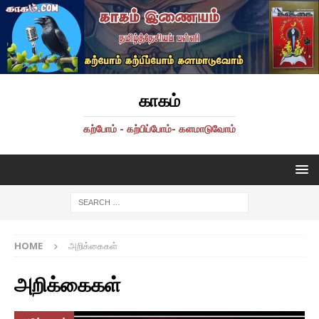
காகம்
கற்போம் - கற்பிப்போம்- களமாடுவோம்
HOME
அறிக்கைகள்
அறிக்கைகள்