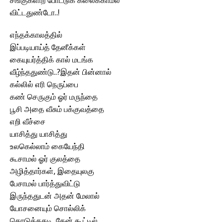
சங்குகளிற் போட்டுக் கலைக்காமல்
விட்டதுண்டோ..!
எந்தக்காலத்தில்
இப்படியாய்த் தேனீக்கள்
கையுயர்த்திக் கால் மடங்க
வீழ்ந்ததுண்டு..?இதன் பின்னால்
கல்லில் எரி நெருப்பை
கண் செருகும் ஓர் மருந்தை
பூசி அதை வீசும் பக்குவத்தை
எறி வீச்சை
யாசித்து யாசித்து
உலகெல்லாம் கையேந்தி
கூசாமல் ஓர் குலத்தை
அழித்தார்கள், இதையுலகு
பேசாமல் பார்த்துவிட்டு
இருந்ததுடன் அதன் மேலால்
யோசனையும் சொல்லிக்
கொடுத்ததடி, தேன் கூட்டில்