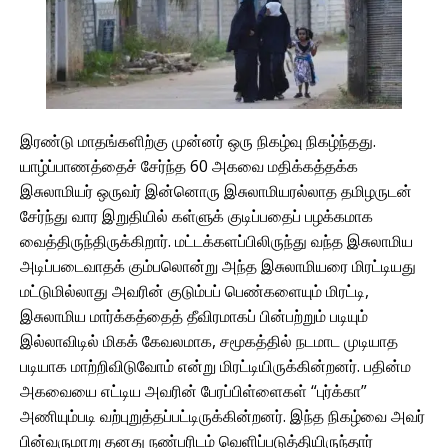
இரண்டு மாதங்களிற்கு முன்னர் ஒரு நிகழ்வு நிகழ்ந்தது.
யாழ்ப்பாணத்தைச் சேர்ந்த 60 அகவை மதிக்கத்தக்க
இசுலாமியர் ஒருவர் இன்னொரு இசுலாமியரல்லாத தமிழருடன்
சேர்ந்து வார இறுதியில் கள்ளுக் குடிப்பதைப் பழக்கமாக
வைத்திருந்திருக்கிறார். மட்டக்களப்பிலிருந்து வந்த இசுலாமிய
அடிப்படைவாதக் கும்பலொன்று அந்த இசுலாமியரை மிரட்டியது
மட்டுமில்லாது அவரின் குடும்பப் பெண்களையும் மிரட்டி,
இசுலாமிய மார்க்கத்தைத் தீவிரமாகப் பின்பற்றும் படியும்
இல்லாவிடில் மிகக் கேவலமாக, சமூகத்தில் நடமாட முடியாத‌
படியாக மாற்றிவிடுவோம் என்று மிரட்டியிருக்கின்றனர். பதின்ம
அகவையை எட்டிய அவரின் பேரப்பிள்ளைகள் “புர்க்கா”
அணியும்படி வற்புறுத்தப்பட்டிருக்கின்றனர். இந்த நிகழ்வை அவர்
பின்வருமாறு தனது நண்பரிடம் வெளிப்படுத்தியிருந்தார்