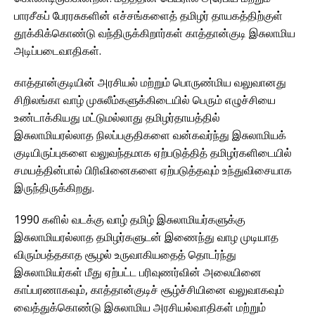
பாரசீகப் பேரரசுகளின் எச்சங்களைத் தமிழர் தாயகத்திற்குள்
தூக்கிக்கொண்டு வந்திருக்கிறார்கள் காத்தான்குடி இசுலாமிய
அடிப்படைவாதிகள்.
காத்தான்குடியின் அரசியல் மற்றும் பொருண்மிய வலுவானது
சிறிலங்கா வாழ் முசுலீம்களுக்கிடையில் பெரும் எழுச்சியை
உண்டாக்கியது மட்டுமல்லாது தமிழர்தாயத்தில்
இசுலாமியரல்லாத நிலப்பகுதிகளை வன்கவர்ந்து இசுலாமியக்
குடியிருப்புகளை வலுவந்தமாக ஏற்படுத்தித் தமிழர்களிடையில்
சமயத்தின்பால் பிரிவினைகளை ஏற்படுத்தவும் உந்துவிசையாக
இருந்திருக்கிறது.
1990 களில் வடக்கு வாழ் தமிழ் இசுலாமியர்களுக்கு
இசுலாமியரல்லாத தமிழர்களுடன் இணைந்து வாழ முடியாத
விரும்பத்தகாத சூழல் உருவாகியதைத் தொடர்ந்து
இசுலாமியர்கள் மீது ஏற்பட்ட பரிவுணர்வின் அலையினை
காப்பரணாகவும், காத்தான்குடிச் சூழ்ச்சியினை வலுவாகவும்
வைத்துக்கொண்டு இசுலாமிய அரசியல்வாதிகள் மற்றும்