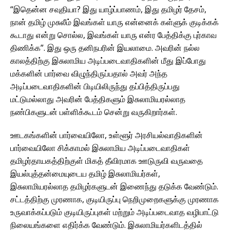
“இதென்ன சவுதியா? இது யாழ்ப்பாணம், இது தமிழர் தேசம்,
நான் தமிழ் முசுலீம் இவங்கள் யாரு என்னைக் கள்ளுக் குடிக்கக்
கூடாது என்று சொல்ல, இவங்கள் யாரு என்ர பேத்திக்கு புர்காவ
திணிக்க”. இது ஒரு தனிநபரின் இயலாமை. அவரின் நல்ல
காலத்திற்கு இசுலாமிய அடிப்படைவாதிகளின் மீது இப்போது
மக்களின் பார்வை விழுந்திருப்பதால் அவர் அந்த
அடிப்படைவாதிகளின் பிடியிலிருந்து தப்பித்திருப்பது
மட்டுமல்லாது அவரின் பேத்திகளும் இசுலாமியரல்லாத
நண்பிகளுடன் பள்ளிக்கூடம் சென்று வருகிறார்கள்.
ஊடகங்களின் பார்வையிலோ, உள்ளூர் அரசியல்வாதிகளின்
பார்வையிலோ சிக்காமல் இசுலாமிய அடிப்படைவாதிகள்
தமிழர்தாயகத்திற்குள் மிகத் தீவிரமாக ஊடுருவி வருவதை
இயல்புத்தன்மையுடைய தமிழ் இசுலாமியர்கள்,
இசுலாமியரல்லாத தமிழர்களுடன் இணைந்து தடுக்க வேண்டும்.
சட்டத்திற்கு முரணாக, குடியிருப்பு நெறிமுறைகளுக்கு முரணாக
உருவாக்கப்படும் குடியிருப்புகள் மற்றும் அடிப்படைவாத வழிபாட்டு
நிலையங்களை எதிர்க்க வேண்டும். இசுலாமியர்களிடத்தில்