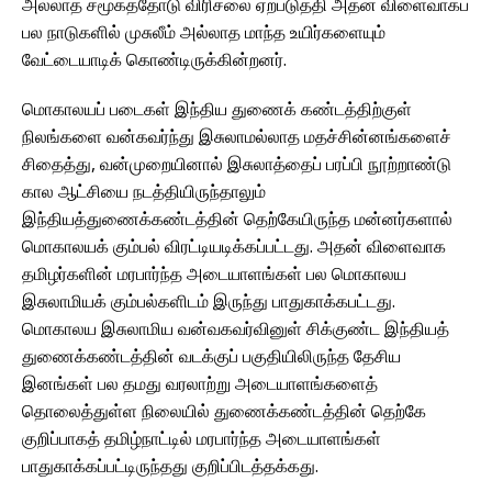
அல்லாத சமூகத்தோடு விரிசலை ஏற்படுத்தி அதன் விளைவாகப்
பல நாடுகளில் முசுலீம் அல்லாத மாந்த உயிர்களையும்
வேட்டையாடிக் கொண்டிருக்கின்றனர்.
மொகாலயப் படைகள் இந்திய துணைக் கண்டத்திற்குள்
நிலங்களை வன்கவர்ந்து இசுலாமல்லாத மதச்சின்னங்களைச்
சிதைத்து, வன்முறையினால் இசுலாத்தைப் பரப்பி நூற்றாண்டு
கால ஆட்சியை நடத்தியிருந்தாலும்
இந்தியத்துணைக்கண்டத்தின் தெற்கேயிருந்த மன்னர்களால்
மொகாலயக் கும்பல் விரட்டியடிக்கப்பட்டது. அதன் விளைவாக
தமிழர்களின் மரபார்ந்த அடையாளங்கள் பல மொகாலய
இசுலாமியக் கும்பல்களிடம் இருந்து பாதுகாக்கபட்டது.
மொகாலய இசுலாமிய வன்வகவர்வினுள் சிக்குண்ட இந்தியத்
துணைக்கண்டத்தின் வடக்குப் பகுதியிலிருந்த தேசிய
இனங்கள் பல தமது வரலாற்று அடையாளங்களைத்
தொலைத்துள்ள நிலையில் துணைக்கண்டத்தின் தெற்கே
குறிப்பாகத் தமிழ்நாட்டில் மரபார்ந்த அடையாளங்கள்
பாதுகாக்கப்பட்டிருந்தது குறிப்பிடத்தக்கது.